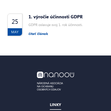
1. výročie účinnosti GDPR
25
GDPR oslavuje svoj 1. rok účinnosti.
MAY
čítať článok
LINKY