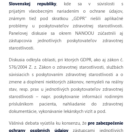
Slovenskej republiky
, kde sa v súvislosti s
prijatým všeobecným nariadením o ochrane údajov,
známym tiež pod skratkou ,,GDPR" riešili aplikačné
problémy u poskytovateľov zdravotnej starostlivosti.
Panelovej diskusie sa okrem NANOOU zúčastnili aj
zástupcovia jednotlivých poskytovateľov zdravotnej
starostlivosti.
Diskusia odkryla oblasti, pri ktorých GDPR, ako aj zákon č.
576/2004 Z. z. Zákon o zdravotnej starostlivosti, službách
súvisiacich s poskytovaním zdravotnej starostlivosti a o
zmene a doplnení niektorých zákonov, nemysleli na reálny
stav, resp. prax u jednotlivých poskytovateľov zdravotnej
starostlivosti – napr. poskytovanie informácií rodinným
príslušníkom pacienta, nahliadanie do zdravotnej
dokumentácie, vykonávanie lekárskych vizít a pod.
Vášnivá debata vyústila ku konsenzu, že
pre zabezpečenie
ochrany osobných údajov
zástupcami jednotlivých