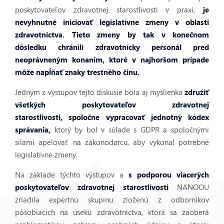
poskytovateľov zdravotnej starostlivosti v praxi,
je
nevyhnutné iniciovať legislatívne zmeny v oblasti
zdravotníctva. Tieto zmeny by tak v konečnom
dôsledku chránili zdravotnícky personál pred
neoprávneným konaním, ktoré v najhoršom prípade
môže napĺňať znaky trestného činu.
Jedným z výstupov tejto diskusie bola aj myšlienka
združiť
všetkých poskytovateľov zdravotnej
starostlivosti,
spoločne vypracovať jednotný kódex
správania,
ktorý by bol v súlade s GDPR a spoločnými
silami apelovať na zákonodarcu, aby vykonal potrebné
legislatívne zmeny.
Na základe týchto výstupov a
s podporou viacerých
poskytovateľov zdravotnej starostlivosti
NANOOU
zriadila expertnú skupinu zloženú z odborníkov
pôsobiacich na úseku zdravotníctva, ktorá sa zaoberá