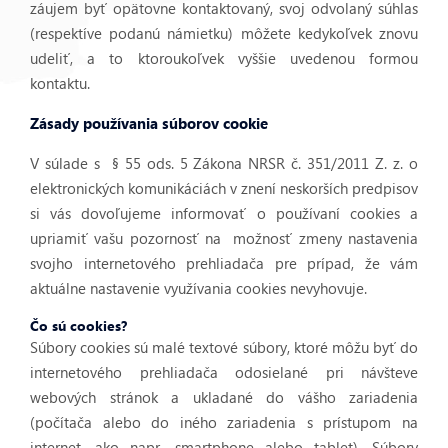
záujem byť opätovne kontaktovaný, svoj odvolaný súhlas
(respektíve podanú námietku) môžete kedykoľvek znovu
udeliť, a to ktoroukoľvek vyššie uvedenou formou
kontaktu.
Zásady používania súborov cookie
V súlade s § 55 ods. 5 Zákona NRSR č. 351/2011 Z. z. o
elektronických komunikáciách v znení neskorších predpisov
si vás dovoľujeme informovať o používaní cookies a
upriamiť vašu pozornosť na možnosť zmeny nastavenia
svojho internetového prehliadača pre prípad, že vám
aktuálne nastavenie využívania cookies nevyhovuje.
Čo sú cookies?
Súbory cookies sú malé textové súbory, ktoré môžu byť do
internetového prehliadača odosielané pri návšteve
webových stránok a ukladané do vášho zariadenia
(počítača alebo do iného zariadenia s prístupom na
internet, ako napr. smartphone alebo tablet). Súbory