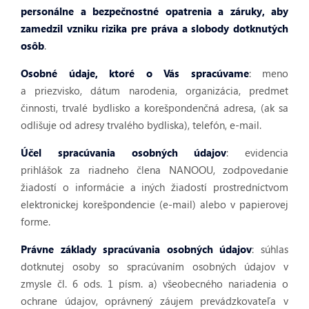
personálne a bezpečnostné opatrenia a záruky, aby
zamedzil vzniku rizika pre práva a slobody dotknutých
osôb
.
Osobné údaje, ktoré o Vás spracúvame
: m
eno
a priezvisko, dátum narodenia, organizácia, predmet
činnosti, trvalé bydlisko a korešpondenčná adresa, (ak sa
odlišuje od adresy trvalého bydliska), telefón, e-mail.
Účel spracúvania osobných údajov
: evidencia
prihlášok za riadneho člena NANOOU, z
odpovedanie
žiadostí o informácie a iných žiadostí prostredníctvom
elektronickej korešpondencie (e-mail) alebo v papierovej
forme.
Právne základy spracúvania osobných údajov
: súhlas
dotknutej osoby so spracúvaním osobných údajov v
zmysle čl. 6 ods. 1 písm. a) všeobecného nariadenia o
ochrane údajov, oprávnený záujem prevádzkovateľa v