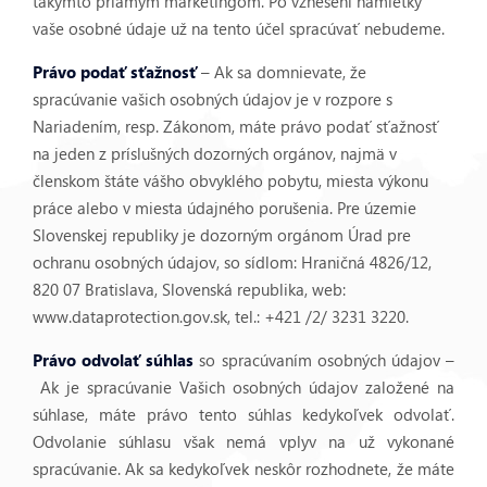
takýmto priamym marketingom. Po vznesení námietky
vaše osobné údaje už na tento účel spracúvať nebudeme.
Právo podať sťažnosť
– Ak sa domnievate, že
spracúvanie vašich osobných údajov je v rozpore s
Nariadením, resp. Zákonom, máte právo podať sťažnosť
na jeden z príslušných dozorných orgánov, najmä v
členskom štáte vášho obvyklého pobytu, miesta výkonu
práce alebo v miesta údajného porušenia. Pre územie
Slovenskej republiky je dozorným orgánom Úrad pre
ochranu osobných údajov, so sídlom: Hraničná 4826/12,
820 07 Bratislava, Slovenská republika, web:
www.dataprotection.gov.sk, tel.: +421 /2/ 3231 3220.
Právo odvolať súhlas
so spracúvaním osobných údajov –
Ak je spracúvanie Vašich osobných údajov založené na
súhlase, máte právo tento súhlas kedykoľvek odvolať.
Odvolanie súhlasu však nemá vplyv na už vykonané
spracúvanie. Ak sa kedykoľvek neskôr rozhodnete, že máte