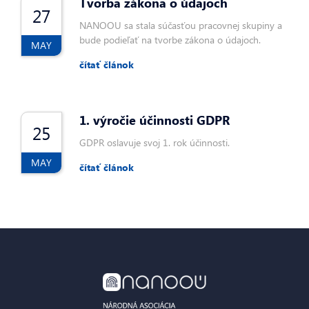
Tvorba zákona o údajoch
27
NANOOU sa stala súčasťou pracovnej skupiny a
bude podieľať na tvorbe zákona o údajoch.
MAY
čítať článok
1. výročie účinnosti GDPR
25
GDPR oslavuje svoj 1. rok účinnosti.
MAY
čítať článok