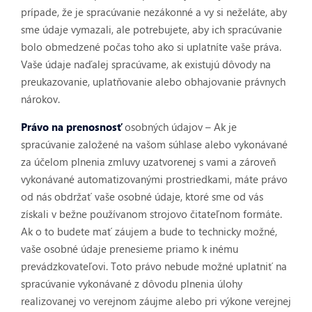
prípade, že je spracúvanie nezákonné a vy si neželáte, aby
sme údaje vymazali, ale potrebujete, aby ich spracúvanie
bolo obmedzené počas toho ako si uplatníte vaše práva.
Vaše údaje naďalej spracúvame, ak existujú dôvody na
preukazovanie, uplatňovanie alebo obhajovanie právnych
nárokov.
Právo na prenosnosť
osobných údajov – Ak je
spracúvanie založené na vašom súhlase alebo vykonávané
za účelom plnenia zmluvy uzatvorenej s vami a zároveň
vykonávané automatizovanými prostriedkami, máte právo
od nás obdržať vaše osobné údaje, ktoré sme od vás
získali v bežne používanom strojovo čitateľnom formáte.
Ak o to budete mať záujem a bude to technicky možné,
vaše osobné údaje prenesieme priamo k inému
prevádzkovateľovi. Toto právo nebude možné uplatniť na
spracúvanie vykonávané z dôvodu plnenia úlohy
realizovanej vo verejnom záujme alebo pri výkone verejnej